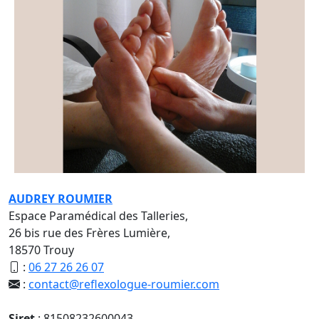
AUDREY ROUMIER
Espace Paramédical des Talleries,
26 bis rue des Frères Lumière,
18570 Trouy
:
06 27 26 26 07
:
contact@reflexologue-roumier.com
Siret
: 81508232600043